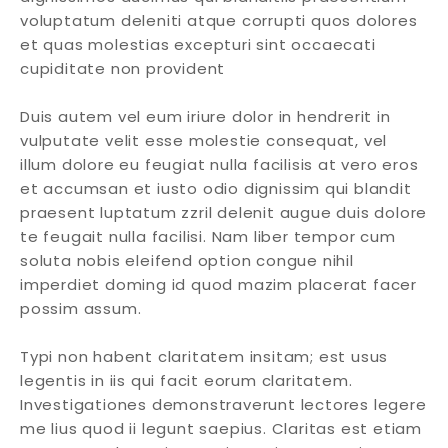
voluptatum deleniti atque corrupti quos dolores
et quas molestias excepturi sint occaecati
cupiditate non provident
Duis autem vel eum iriure dolor in hendrerit in
vulputate velit esse molestie consequat, vel
illum dolore eu feugiat nulla facilisis at vero eros
et accumsan et iusto odio dignissim qui blandit
praesent luptatum zzril delenit augue duis dolore
te feugait nulla facilisi. Nam liber tempor cum
soluta nobis eleifend option congue nihil
imperdiet doming id quod mazim placerat facer
possim assum.
Typi non habent claritatem insitam; est usus
legentis in iis qui facit eorum claritatem.
Investigationes demonstraverunt lectores legere
me lius quod ii legunt saepius. Claritas est etiam