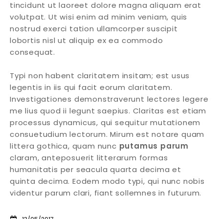
tincidunt ut laoreet dolore magna aliquam erat
volutpat. Ut wisi enim ad minim veniam, quis
nostrud exerci tation ullamcorper suscipit
lobortis nisl ut aliquip ex ea commodo
consequat.
Typi non habent claritatem insitam; est usus
legentis in iis qui facit eorum claritatem.
Investigationes demonstraverunt lectores legere
me lius quod ii legunt saepius. Claritas est etiam
processus dynamicus, qui sequitur mutationem
consuetudium lectorum. Mirum est notare quam
littera gothica, quam nunc
putamus parum
claram, anteposuerit litterarum formas
humanitatis per seacula quarta decima et
quinta decima. Eodem modo typi, qui nunc nobis
videntur parum clari, fiant sollemnes in futurum.